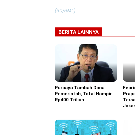
(RD/RML)
BERITA LAINNYA
Purbaya Tambah Dana
Febri
Headline
Headl
Pemerintah, Total Hampir
Prape
Rp400 Triliun
Ters
Jakar