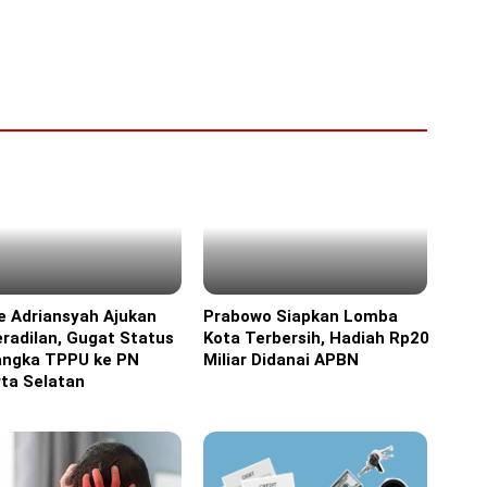
e Adriansyah Ajukan
Prabowo Siapkan Lomba
ine
Headline
radilan, Gugat Status
Kota Terbersih, Hadiah Rp20
angka TPPU ke PN
Miliar Didanai APBN
ta Selatan