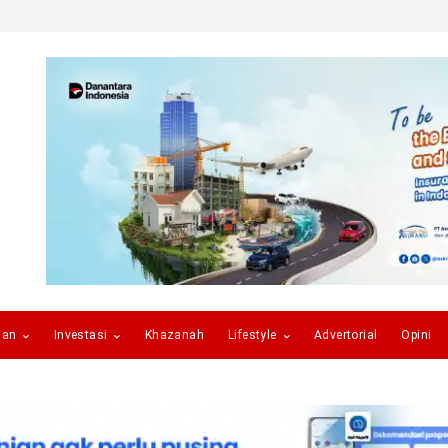
gan
Investasi
Khazanah
Lifestyle
Advertorial
Opini