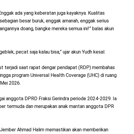
Enggak ada yang keberatan juga kayaknya. Kualitas
bagian besar buruk, enggak amanah, enggak serius
jangannya doang, bangke mereka semua ini!” balas akun
eblek, pecat saja kalau bisa,” ujar akun Yudh kesal.
but terjadi saat rapat dengar pendapat (RDP) membahas
ingga program Universal Health Coverage (UHC) di ruang
 Mei 2026.
gai anggota DPRD Fraksi Gerindra periode 2024-2029. Ia
ber termuda dan merupakan anak mantan anggota DPR
D Jember Ahmad Halim memastikan akan memberikan