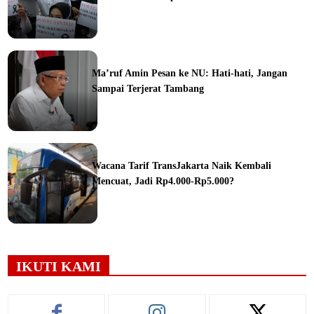
ine
Ma’ruf Amin Pesan ke NU: Hati-hati, Jangan
Sampai Terjerat Tambang
ine
Wacana Tarif TransJakarta Naik Kembali
Mencuat, Jadi Rp4.000-Rp5.000?
ine
IKUTI KAMI