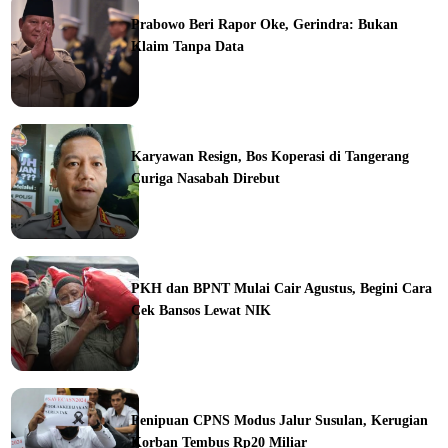
Prabowo Beri Rapor Oke, Gerindra: Bukan
Klaim Tanpa Data
ine
Karyawan Resign, Bos Koperasi di Tangerang
Curiga Nasabah Direbut
ine
PKH dan BPNT Mulai Cair Agustus, Begini Cara
Cek Bansos Lewat NIK
ine
Penipuan CPNS Modus Jalur Susulan, Kerugian
Korban Tembus Rp20 Miliar