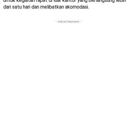
untuk kegiatan rapat di luar kantor yang berlangsung lebih
dari satu hari dan melibatkan akomodasi.
- Advertisement -