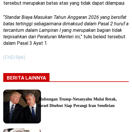
tersebut merupakan batas atas yang tidak dapat dilampaui.
“
Standar Biaya Masukan Tahun Anggaran 2026 yang bersifat
batas tertinggi sebagaimana dimaksud dalam Pasal 2 huruf a
tercantum dalam Lampiran I yang merupakan bagian tidak
terpisahkan dari Peraturan Menteri ini
,” tulis beleid tersebut
dalam Pasal 3 Ayat 1.
(FHD/Rpk)
BERITA LAINNYA
Hubungan Trump-Netanyahu Mulai Retak,
Israel Disebut Siap Perangi Iran Sendirian
ine