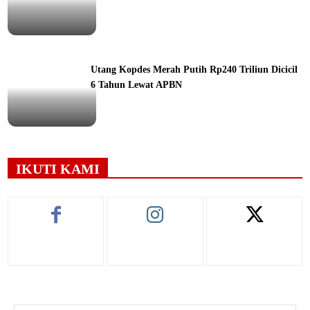
ine
Utang Kopdes Merah Putih Rp240 Triliun Dicicil
6 Tahun Lewat APBN
ine
IKUTI KAMI