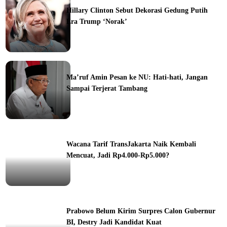
Hillary Clinton Sebut Dekorasi Gedung Putih
Era Trump ‘Norak’
Ma’ruf Amin Pesan ke NU: Hati-hati, Jangan
Sampai Terjerat Tambang
ine
Wacana Tarif TransJakarta Naik Kembali
Mencuat, Jadi Rp4.000-Rp5.000?
ine
Prabowo Belum Kirim Surpres Calon Gubernur
BI, Destry Jadi Kandidat Kuat