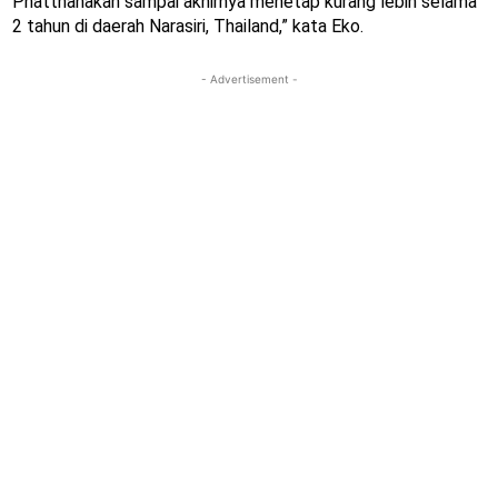
Phatthanakan sampai akhirnya menetap kurang lebih selama
2 tahun di daerah Narasiri, Thailand,” kata Eko.
- Advertisement -