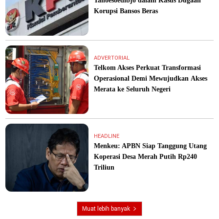
Tanoesoedibjo dalam Kasus Dugaan
Korupsi Bansos Beras
ADVERTORIAL
Telkom Akses Perkuat Transformasi
Operasional Demi Mewujudkan Akses
Merata ke Seluruh Negeri
HEADLINE
Menkeu: APBN Siap Tanggung Utang
Koperasi Desa Merah Putih Rp240
Triliun
Muat lebih banyak