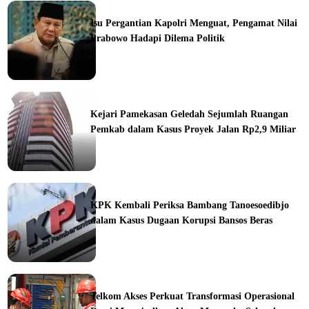
Isu Pergantian Kapolri Menguat, Pengamat Nilai
Prabowo Hadapi Dilema Politik
ine
Kejari Pamekasan Geledah Sejumlah Ruangan
Pemkab dalam Kasus Proyek Jalan Rp2,9 Miliar
ine
KPK Kembali Periksa Bambang Tanoesoedibjo
dalam Kasus Dugaan Korupsi Bansos Beras
ine
Telkom Akses Perkuat Transformasi Operasional