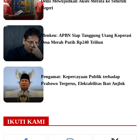
Demi Mewujudkan Akses Merata ke Seluruh
Negeri
orial
Menkeu: APBN Siap Tanggung Utang Koperasi
Desa Merah Putih Rp240 Triliun
ine
Pengamat: Kepercayaan Publik terhadap
Prabowo Tergerus, Elektabilitas Ikut Anjlok
ine
IKUTI KAMI