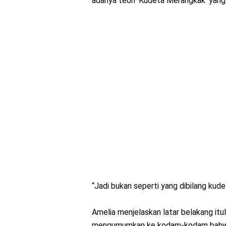
adanya teori ‘Kudeta Merangkak’ yang
“Jadi bukan seperti yang dibilang kude
Amelia menjelaskan latar belakang it
mengumumkan ke kodam-kodam bahwa te