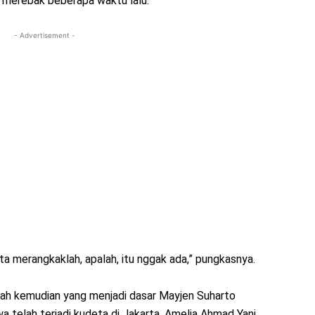
 merebak beberapa waktu lalu.
- Advertisement -
ta merangkaklah, apalah, itu nggak ada,” pungkasnya.
ulah kemudian yang menjadi dasar Mayjen Suharto
lah terjadi kudeta di Jakarta. Amelia Ahmad Yani