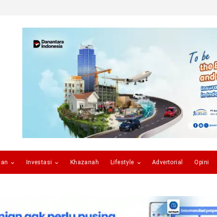
gan
Investasi
Khazanah
Lifestyle
Advertorial
Opini