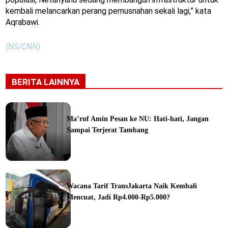
kembali melancarkan perang pemusnahan sekali lagi,” kata
Aqrabawi.
(NS/CNN)
BERITA LAINNYA
Ma’ruf Amin Pesan ke NU: Hati-hati, Jangan
Sampai Terjerat Tambang
ine
Wacana Tarif TransJakarta Naik Kembali
Mencuat, Jadi Rp4.000-Rp5.000?