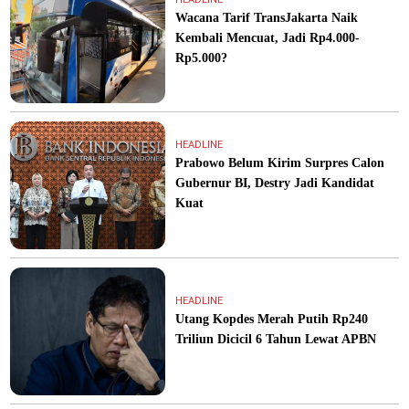
Wacana Tarif TransJakarta Naik
Kembali Mencuat, Jadi Rp4.000-
Rp5.000?
HEADLINE
Prabowo Belum Kirim Surpres Calon
Gubernur BI, Destry Jadi Kandidat
Kuat
HEADLINE
Utang Kopdes Merah Putih Rp240
Triliun Dicicil 6 Tahun Lewat APBN