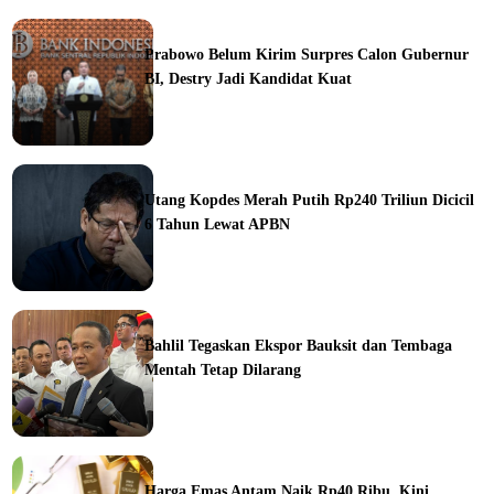
ine
Prabowo Belum Kirim Surpres Calon Gubernur
BI, Destry Jadi Kandidat Kuat
ine
Utang Kopdes Merah Putih Rp240 Triliun Dicicil
6 Tahun Lewat APBN
ine
Bahlil Tegaskan Ekspor Bauksit dan Tembaga
Mentah Tetap Dilarang
ine
Harga Emas Antam Naik Rp40 Ribu, Kini