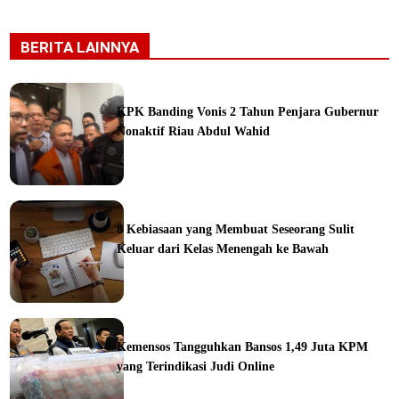
BERITA LAINNYA
KPK Banding Vonis 2 Tahun Penjara Gubernur
Nonaktif Riau Abdul Wahid
ine
8 Kebiasaan yang Membuat Seseorang Sulit
Keluar dari Kelas Menengah ke Bawah
ine
Kemensos Tangguhkan Bansos 1,49 Juta KPM
yang Terindikasi Judi Online