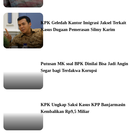
ine
KPK Geledah Kantor Imigrasi Jaksel Terkait
Kasus Dugaan Pemerasan Silmy Karim
ine
Putusan MK soal BPK Dinilai Bisa Jadi Angin
Segar bagi Terdakwa Korupsi
ine
KPK Ungkap Saksi Kasus KPP Banjarmasin
Kembalikan Rp9,5 Miliar
ine