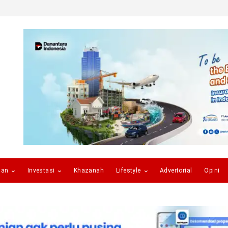
gan
Investasi
Khazanah
Lifestyle
Advertorial
Opini