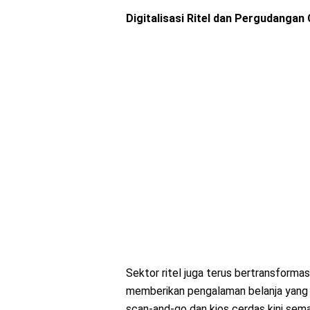
Digitalisasi Ritel dan Pergudangan
Sektor ritel juga terus bertransform
memberikan pengalaman belanja yang l
scan-and-go dan kios cerdas kini sema