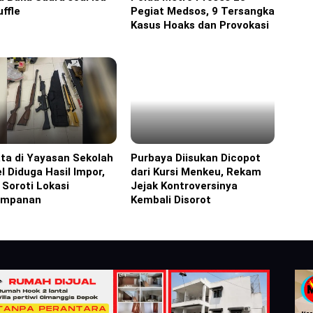
ffle
Pegiat Medsos, 9 Tersangka
Kasus Hoaks dan Provokasi
ta di Yayasan Sekolah
Purbaya Diisukan Dicopot
ine
Headline
l Diduga Hasil Impor,
dari Kursi Menkeu, Rekam
i Soroti Lokasi
Jejak Kontroversinya
impanan
Kembali Disorot