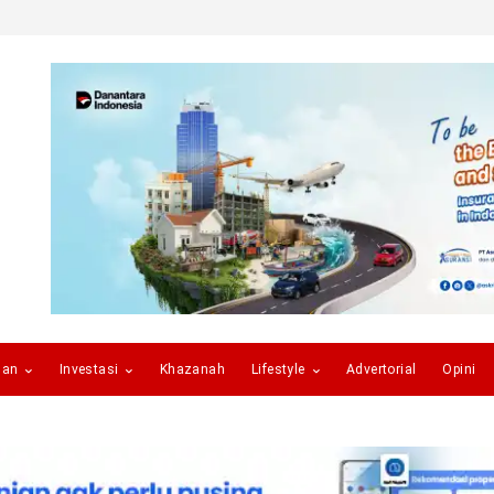
gan
Investasi
Khazanah
Lifestyle
Advertorial
Opini