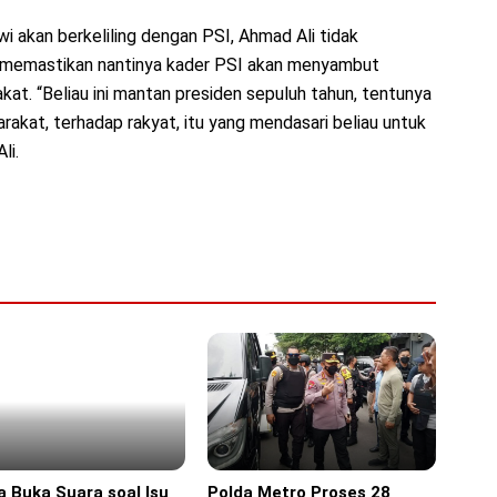
 akan berkeliling dengan PSI, Ahmad Ali tidak
 memastikan nantinya kader PSI akan menyambut
at. “Beliau ini mantan presiden sepuluh tahun, tentunya
akat, terhadap rakyat, itu yang mendasari beliau untuk
li.
a Buka Suara soal Isu
Polda Metro Proses 28
ine
Headline