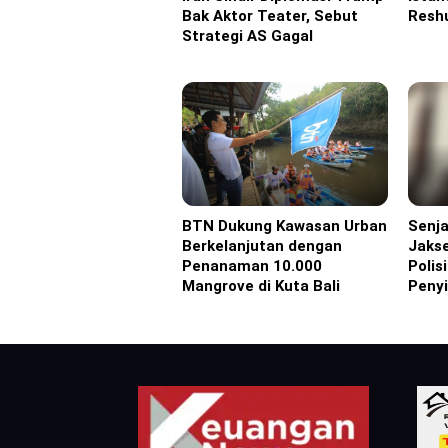
Bak Aktor Teater, Sebut
Reshu
Strategi AS Gagal
BTN Dukung Kawasan Urban
Senja
Advertorial
Headl
Berkelanjutan dengan
Jakse
Penanaman 10.000
Polis
Mangrove di Kuta Bali
Peny