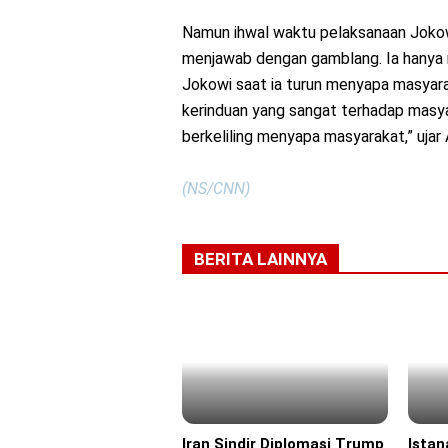
Namun ihwal waktu pelaksanaan Jokowi
menjawab dengan gamblang. Ia hanya
Jokowi saat ia turun menyapa masyarak
kerinduan yang sangat terhadap masyar
berkeliling menyapa masyarakat,” ujar A
(NS/CNN)
BERITA LAINNYA
Iran Sindir Diplomasi Trump
Istan
Headline
Headl