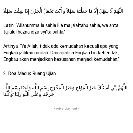
اللَّهُمَّ لَا سَهْلَ إِلَّا مَا جَعَلْتَهُ سَهْلاً وَ أَنْتَ تَجْعَلُ الْحَزْنَ إِذَا شِئْتَ سَهْلًا
Latin: “Allahumma la sahla illa ma ja’altahu sahla, wa anta
taj’alul hazna idza syi’ta sahla.”
Artinya: “Ya Allah, tidak ada kemudahan kecuali apa yang
Engkau jadikan mudah. Dan apabila Engkau berkehendak,
Engkau akan menjadikan kesusahan menjadi kemudahan.”
2. Doa Masuk Ruang Ujian
اللَّهُمَّ إِنِّي أَسْتَلُكَ خَيْرُ الْمَوْلَجِ وَخَيْرُ الْمَخْرَجِ بِسْمِ اللَّهِ وَلَجْنَا بِسْمِ اللَّهِ
خَرَجْنَا وَعَلَى اللَّهِ رَبِّنَا تَوَكَّلْنَا
- Advertisement -