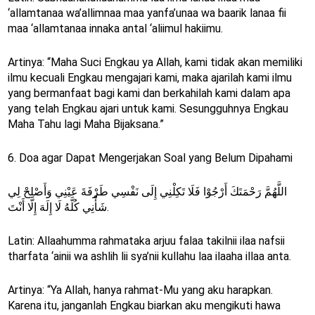
‘allamtanaa wa’allimnaa maa yanfa’unaa wa baarik lanaa fii
maa ‘allamtanaa innaka antal ‘aliimul hakiimu.
Artinya: “Maha Suci Engkau ya Allah, kami tidak akan memiliki
ilmu kecuali Engkau mengajari kami, maka ajarilah kami ilmu
yang bermanfaat bagi kami dan berkahilah kami dalam apa
yang telah Engkau ajari untuk kami. Sesungguhnya Engkau
Maha Tahu lagi Maha Bijaksana.”
6. Doa agar Dapat Mengerjakan Soal yang Belum Dipahami
اللَّهُمَّ رَحْمَتَكَ أَرْجُوْا فَلَا تَكِلْنِي إِلَى نَفْسِي طَرْفَةَ عَيْنِي وَأَصْلِحْ لِي
شَأْنِي كُلَّهُ لَا إِلَهَ إِلَّا أَنْتَ.
Latin: Allaahumma rahmataka arjuu falaa takilnii ilaa nafsii
tharfata ‘ainii wa ashlih lii sya’nii kullahu laa ilaaha illaa anta.
Artinya: “Ya Allah, hanya rahmat-Mu yang aku harapkan.
Karena itu, janganlah Engkau biarkan aku mengikuti hawa