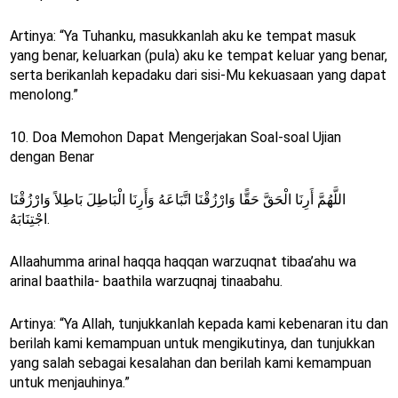
Artinya: “Ya Tuhanku, masukkanlah aku ke tempat masuk
yang benar, keluarkan (pula) aku ke tempat keluar yang benar,
serta berikanlah kepadaku dari sisi-Mu kekuasaan yang dapat
menolong.”
10. Doa Memohon Dapat Mengerjakan Soal-soal Ujian
dengan Benar
اللَّهُمَّ أَرِنَا الْحَقَّ حَقًّا وَارْزُقْنَا اتَّبَاعَهُ وَأَرِنَا الْبَاطِلَ بَاطِلاً وَارْزُقْنَا
اجْتِنَابَهُ.
Allaahumma arinal haqqa haqqan warzuqnat tibaa’ahu wa
arinal baathila- baathila warzuqnaj tinaabahu.
Artinya: “Ya Allah, tunjukkanlah kepada kami kebenaran itu dan
berilah kami kemampuan untuk mengikutinya, dan tunjukkan
yang salah sebagai kesalahan dan berilah kami kemampuan
untuk menjauhinya.”