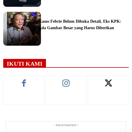
ine
Kasus Febrie Belum Dibuka Detail, Eks KPK:
Ada Gambar Besar yang Harus Diberikan
ine
IKUTI KAMI
- Advertisement -