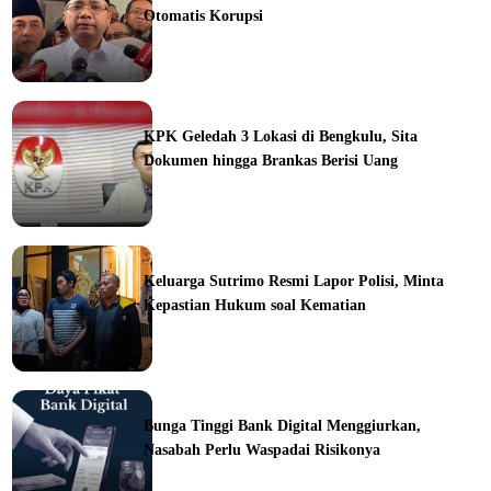
Otomatis Korupsi
ine
KPK Geledah 3 Lokasi di Bengkulu, Sita
Dokumen hingga Brankas Berisi Uang
ine
Keluarga Sutrimo Resmi Lapor Polisi, Minta
Kepastian Hukum soal Kematian
ine
Bunga Tinggi Bank Digital Menggiurkan,
Nasabah Perlu Waspadai Risikonya