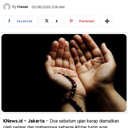
By
Hasan
02/06/2026 5:00 AM
Facebook
X
Pinterest
KNews.id – Jakarta
– Doa sebelum ujian kerap diamalkan
oleh pelajar dan mahasiswa sebagai ikhtiar batin agar