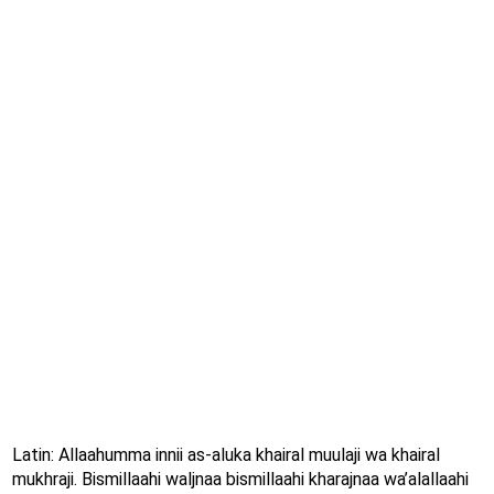
Latin: Allaahumma innii as-aluka khairal muulaji wa khairal
mukhraji. Bismillaahi waljnaa bismillaahi kharajnaa wa’alallaahi