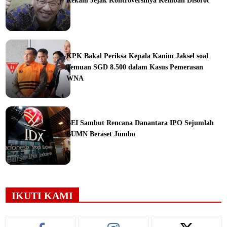
Rekam Jejak Kontroversinya Kembali Disorot
ine
KPK Bakal Periksa Kepala Kanim Jaksel soal
Temuan SGD 8.500 dalam Kasus Pemerasan
WNA
ine
BEI Sambut Rencana Danantara IPO Sejumlah
BUMN Beraset Jumbo
ine
IKUTI KAMI