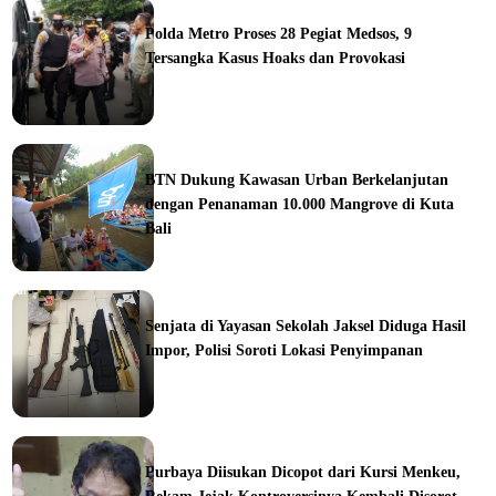
Polda Metro Proses 28 Pegiat Medsos, 9
Tersangka Kasus Hoaks dan Provokasi
ine
BTN Dukung Kawasan Urban Berkelanjutan
dengan Penanaman 10.000 Mangrove di Kuta
Bali
orial
Senjata di Yayasan Sekolah Jaksel Diduga Hasil
Impor, Polisi Soroti Lokasi Penyimpanan
ine
Purbaya Diisukan Dicopot dari Kursi Menkeu,