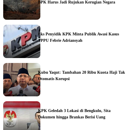
BPK Harus Jadi Rujukan Kerugian Negara
ine
Eks Penyidik KPK Minta Publik Awasi Kasus
TPPU Febrie Adriansyah
ine
Kubu Yaqut: Tambahan 20 Ribu Kuota Haji Tak
Otomatis Korupsi
ine
KPK Geledah 3 Lokasi di Bengkulu, Sita
Dokumen hingga Brankas Berisi Uang