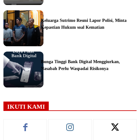
ine
Keluarga Sutrimo Resmi Lapor Polisi, Minta
Kepastian Hukum soal Kematian
ine
Bunga Tinggi Bank Digital Menggiurkan,
Nasabah Perlu Waspadai Risikonya
ine
IKUTI KAMI