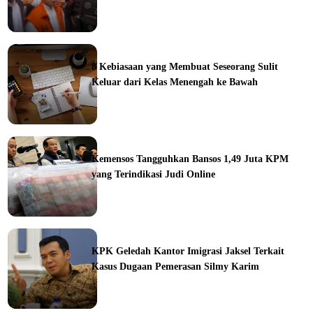
ine
8 Kebiasaan yang Membuat Seseorang Sulit
Keluar dari Kelas Menengah ke Bawah
ine
Kemensos Tangguhkan Bansos 1,49 Juta KPM
yang Terindikasi Judi Online
ine
KPK Geledah Kantor Imigrasi Jaksel Terkait
Kasus Dugaan Pemerasan Silmy Karim