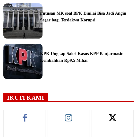
ine
Putusan MK soal BPK Dinilai Bisa Jadi Angin
Segar bagi Terdakwa Korupsi
ine
KPK Ungkap Saksi Kasus KPP Banjarmasin
Kembalikan Rp9,5 Miliar
ine
IKUTI KAMI