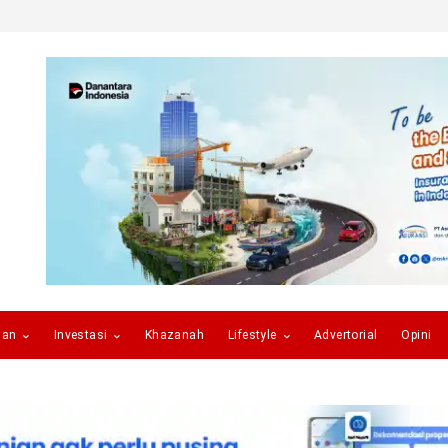
gan
Investasi
Khazanah
Lifestyle
Advertorial
Opini