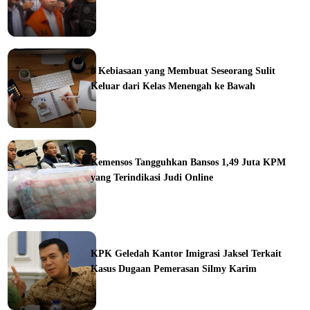
ine
8 Kebiasaan yang Membuat Seseorang Sulit
Keluar dari Kelas Menengah ke Bawah
ine
Kemensos Tangguhkan Bansos 1,49 Juta KPM
yang Terindikasi Judi Online
ine
KPK Geledah Kantor Imigrasi Jaksel Terkait
Kasus Dugaan Pemerasan Silmy Karim