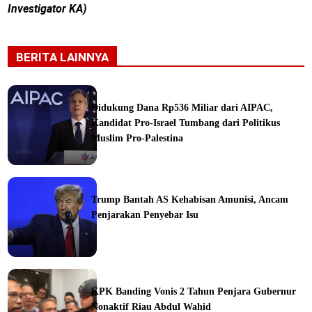
Investigator KA)
BERITA LAINNYA
Didukung Dana Rp536 Miliar dari AIPAC,
Kandidat Pro-Israel Tumbang dari Politikus
Muslim Pro-Palestina
Trump Bantah AS Kehabisan Amunisi, Ancam
Penjarakan Penyebar Isu
ka
KPK Banding Vonis 2 Tahun Penjara Gubernur
Nonaktif Riau Abdul Wahid