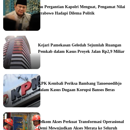
Isu Pergantian Kapolri Menguat, Pengamat Nilai
Prabowo Hadapi Dilema Politik
ine
Kejari Pamekasan Geledah Sejumlah Ruangan
Pemkab dalam Kasus Proyek Jalan Rp2,9 Miliar
ine
KPK Kembali Periksa Bambang Tanoesoedibjo
dalam Kasus Dugaan Korupsi Bansos Beras
ine
Telkom Akses Perkuat Transformasi Operasional
Demi Mewujudkan Akses Merata ke Seluruh