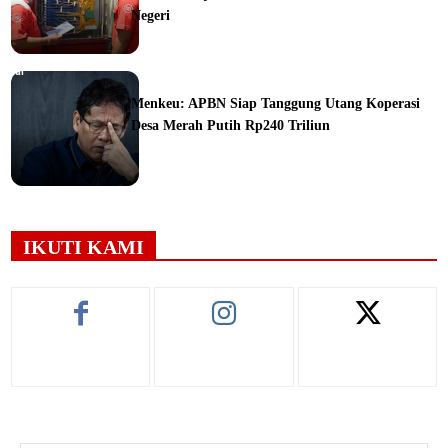
Negeri
orial
Menkeu: APBN Siap Tanggung Utang Koperasi
Desa Merah Putih Rp240 Triliun
ine
IKUTI KAMI