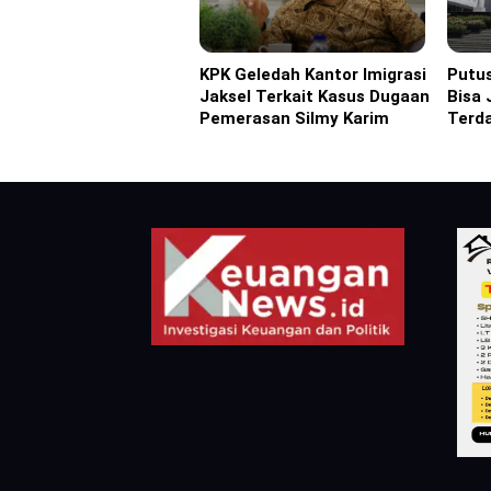
KPK Geledah Kantor Imigrasi
Putus
Headline
Headl
Jaksel Terkait Kasus Dugaan
Bisa 
Pemerasan Silmy Karim
Terd