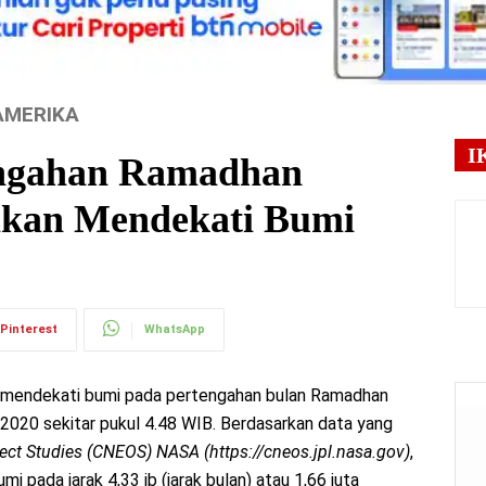
AMERIKA
I
engahan Ramadhan
 akan Mendekati Bumi
Pinterest
WhatsApp
lo mendekati bumi pada pertengahan bulan Ramadhan
 2020 sekitar pukul 4.48 WIB. Berdasarkan data yang
ject Studies (CNEOS) NASA (https://cneos.jpl.nasa.gov)
,
 pada jarak 4,33 jb (jarak bulan) atau 1,66 juta