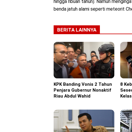
hingga ribuan tahun). Namun menginga
benda jatuh alami seperti meteorit Che
BERITA LAINNYA
KPK Banding Vonis 2 Tahun
8 Ke
Headline
Headl
Penjara Gubernur Nonaktif
Seseo
Riau Abdul Wahid
Kela