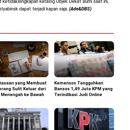
t ketidaklengkapan katalog Objek Dekat Bumi saat ini,
lyabinsk dapat terjadi kapan saja.
(Ade&DBS)
biasaan yang Membuat
Kemensos Tangguhkan
ine
Headline
rang Sulit Keluar dari
Bansos 1,49 Juta KPM yang
s Menengah ke Bawah
Terindikasi Judi Online