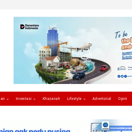
gan
Investasi
Khazanah
Lifestyle
Advertorial
Opini