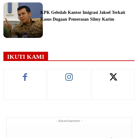
ine
KPK Geledah Kantor Imigrasi Jaksel Terkait
Kasus Dugaan Pemerasan Silmy Karim
ine
IKUTI KAMI
- Advertisement -