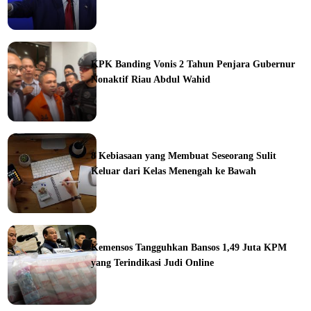
ka
KPK Banding Vonis 2 Tahun Penjara Gubernur
Nonaktif Riau Abdul Wahid
ine
8 Kebiasaan yang Membuat Seseorang Sulit
Keluar dari Kelas Menengah ke Bawah
ine
Kemensos Tangguhkan Bansos 1,49 Juta KPM
yang Terindikasi Judi Online