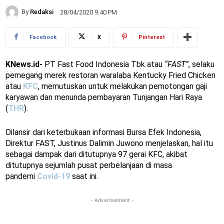
By
Redaksi
28/04/2020 9:40 PM
Facebook
X
Pinterest
KNews.id-
PT Fast Food Indonesia Tbk atau
“FAST”
, selaku
pemegang merek restoran waralaba Kentucky Fried Chicken
atau
KFC
, memutuskan untuk melakukan pemotongan gaji
karyawan dan menunda pembayaran Tunjangan Hari Raya
(
THR
).
Dilansir dari keterbukaan informasi Bursa Efek Indonesia,
Direktur FAST, Justinus Dalimin Juwono menjelaskan, hal itu
sebagai dampak dari ditutupnya 97 gerai KFC, akibat
ditutupnya sejumlah pusat perbelanjaan di masa
pandemi
Covid-19
saat ini.
- Advertisement -