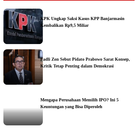
KPK Ungkap Saksi Kasus KPP Banjarmasin
Kembalikan Rp9,5 Miliar
ine
Fadli Zon Sebut Pidato Prabowo Sarat Konsep,
Kritik Tetap Penting dalam Demokrasi
ine
Mengapa Perusahaan Memilih IPO? Ini 5
Keuntungan yang Bisa Diperoleh
ine