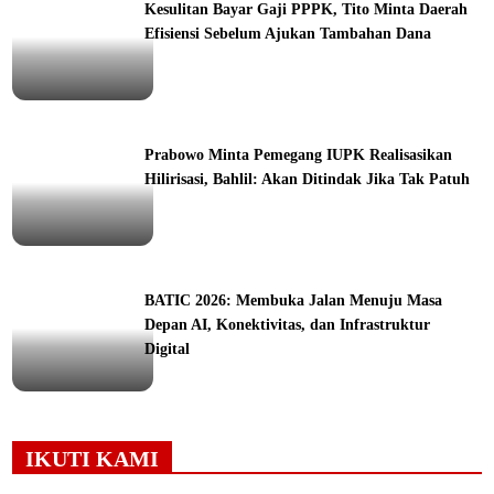
Kesulitan Bayar Gaji PPPK, Tito Minta Daerah
Efisiensi Sebelum Ajukan Tambahan Dana
ine
Prabowo Minta Pemegang IUPK Realisasikan
Hilirisasi, Bahlil: Akan Ditindak Jika Tak Patuh
ine
BATIC 2026: Membuka Jalan Menuju Masa
Depan AI, Konektivitas, dan Infrastruktur
Digital
orial
IKUTI KAMI