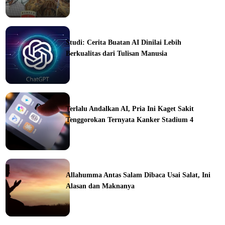
ine
Studi: Cerita Buatan AI Dinilai Lebih
Berkualitas dari Tulisan Manusia
ine
Terlalu Andalkan AI, Pria Ini Kaget Sakit
Tenggorokan Ternyata Kanker Stadium 4
ine
Allahumma Antas Salam Dibaca Usai Salat, Ini
Alasan dan Maknanya