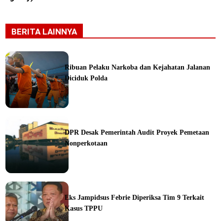
BERITA LAINNYA
Ribuan Pelaku Narkoba dan Kejahatan Jalanan
Diciduk Polda
ine
DPR Desak Pemerintah Audit Proyek Pemetaan
Nonperkotaan
ine
Eks Jampidsus Febrie Diperiksa Tim 9 Terkait
Kasus TPPU