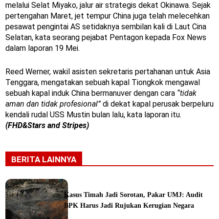
melalui Selat Miyako, jalur air strategis dekat Okinawa. Sejak
pertengahan Maret, jet tempur China juga telah melecehkan
pesawat pengintai AS setidaknya sembilan kali di Laut Cina
Selatan, kata seorang pejabat Pentagon kepada Fox News
dalam laporan 19 Mei.
Reed Werner, wakil asisten sekretaris pertahanan untuk Asia
Tenggara, mengatakan sebuah kapal Tiongkok mengawal
sebuah kapal induk China bermanuver dengan cara
“tidak
aman dan tidak profesional”
di dekat kapal perusak berpeluru
kendali rudal USS Mustin bulan lalu, kata laporan itu.
(FHD&
Stars and Stripes)
BERITA LAINNYA
Kasus Timah Jadi Sorotan, Pakar UMJ: Audit
BPK Harus Jadi Rujukan Kerugian Negara