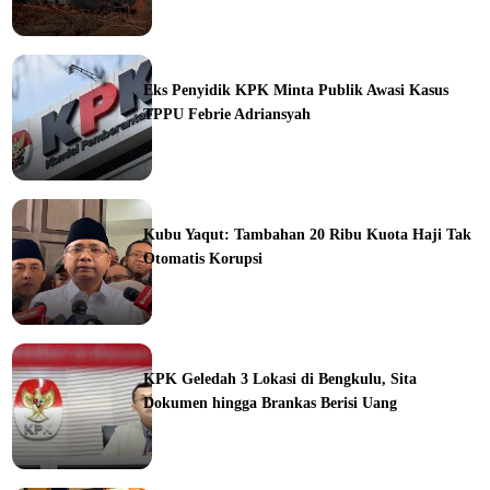
ine
Eks Penyidik KPK Minta Publik Awasi Kasus
TPPU Febrie Adriansyah
ine
Kubu Yaqut: Tambahan 20 Ribu Kuota Haji Tak
Otomatis Korupsi
ine
KPK Geledah 3 Lokasi di Bengkulu, Sita
Dokumen hingga Brankas Berisi Uang
ine