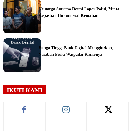
Keluarga Sutrimo Resmi Lapor Polisi, Minta
Kepastian Hukum soal Kematian
ine
Bunga Tinggi Bank Digital Menggiurkan,
Nasabah Perlu Waspadai Risikonya
ine
IKUTI KAMI