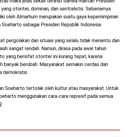
i atas maka jelas sekali terlihat bahwa mantan Presiden
ang otoriter, dominan, dan sentralistis. Sebenarnya
iliki oleh Almarhum merupakan suatu gaya kepemimpinan
a Soeharto sebagai Presiden Republik Indonesia.
kat pergolakan dan situasi yang selalu tidak menentu dan
masih sangat rendah. Namun, dirasa pada awal tahun
 yang bersifat otoriter ini kurang tepat, karena
dah banyak berubah. Masyarakat semakin cerdas dan
a demokratis.
 Soeharto tertolak oleh kultur atau masyarakat. Untuk
eharto menggunakan cara-cara represif pada semua
)