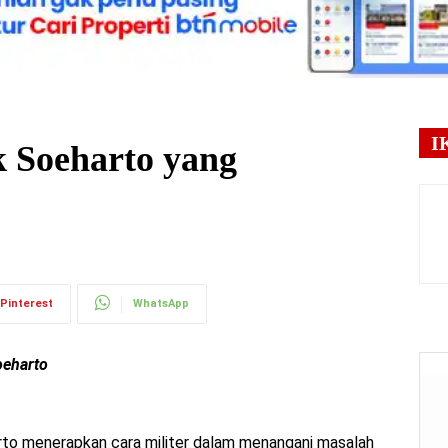
I
k Soeharto yang
Pinterest
WhatsApp
oeharto
rto menerapkan cara militer dalam menangani masalah