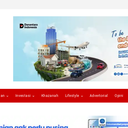
gan
Investasi
Khazanah
Lifestyle
Advertorial
Opini