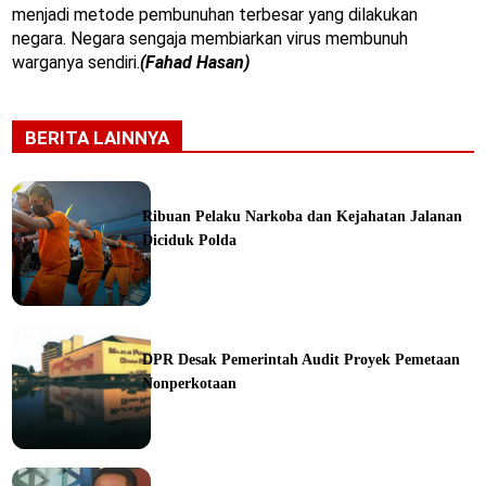
menjadi metode pembunuhan terbesar yang dilakukan
negara. Negara sengaja membiarkan virus membunuh
warganya sendiri.
(Fahad Hasan)
BERITA LAINNYA
Ribuan Pelaku Narkoba dan Kejahatan Jalanan
Diciduk Polda
ine
DPR Desak Pemerintah Audit Proyek Pemetaan
Nonperkotaan
ine