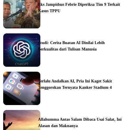
Eks Jampidsus Febrie Diperiksa Tim 9 Terkait
Kasus TPPU
ine
Studi: Cerita Buatan AI Dinilai Lebih
Berkualitas dari Tulisan Manusia
ine
Terlalu Andalkan AI, Pria Ini Kaget Sakit
Tenggorokan Ternyata Kanker Stadium 4
ine
Allahumma Antas Salam Dibaca Usai Salat, Ini
Alasan dan Maknanya