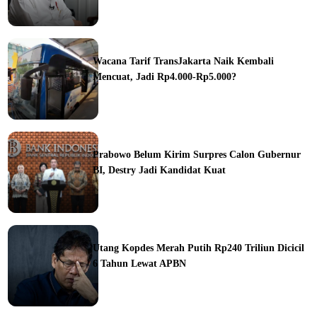
ine
Wacana Tarif TransJakarta Naik Kembali
Mencuat, Jadi Rp4.000-Rp5.000?
ine
Prabowo Belum Kirim Surpres Calon Gubernur
BI, Destry Jadi Kandidat Kuat
ine
Utang Kopdes Merah Putih Rp240 Triliun Dicicil
6 Tahun Lewat APBN