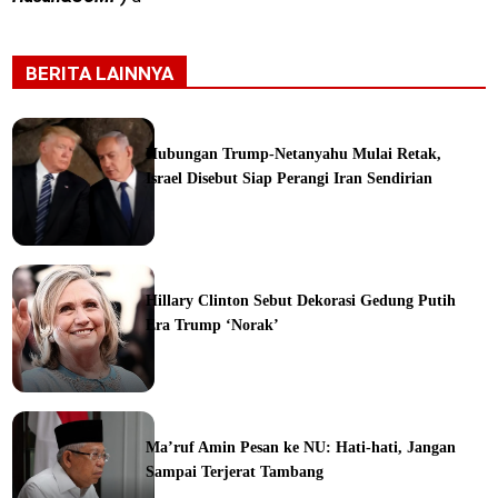
BERITA LAINNYA
Hubungan Trump-Netanyahu Mulai Retak,
Israel Disebut Siap Perangi Iran Sendirian
ine
Hillary Clinton Sebut Dekorasi Gedung Putih
Era Trump ‘Norak’
Ma’ruf Amin Pesan ke NU: Hati-hati, Jangan
Sampai Terjerat Tambang