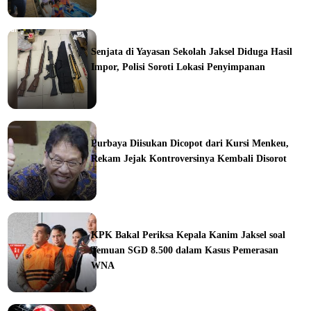
orial
Senjata di Yayasan Sekolah Jaksel Diduga Hasil
Impor, Polisi Soroti Lokasi Penyimpanan
ine
Purbaya Diisukan Dicopot dari Kursi Menkeu,
Rekam Jejak Kontroversinya Kembali Disorot
ine
KPK Bakal Periksa Kepala Kanim Jaksel soal
Temuan SGD 8.500 dalam Kasus Pemerasan
WNA
ine