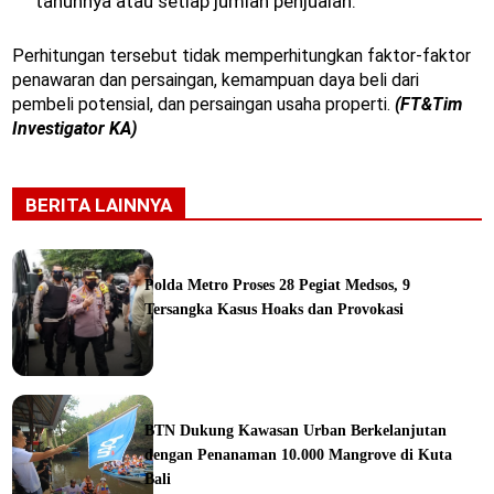
tahunnya atau setiap jumlah penjualan.
Perhitungan tersebut tidak memperhitungkan faktor-faktor
penawaran dan persaingan, kemampuan daya beli dari
pembeli potensial, dan persaingan usaha properti.
(FT&Tim
Investigator KA)
BERITA LAINNYA
Polda Metro Proses 28 Pegiat Medsos, 9
Tersangka Kasus Hoaks dan Provokasi
ine
BTN Dukung Kawasan Urban Berkelanjutan
dengan Penanaman 10.000 Mangrove di Kuta
Bali