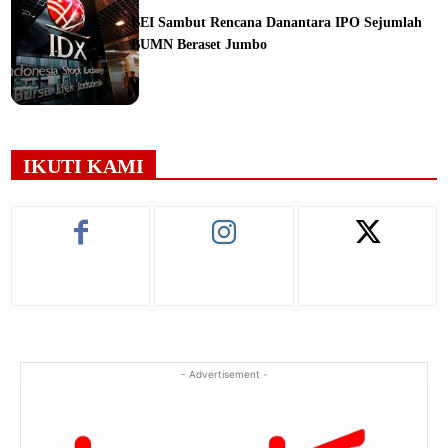
BEI Sambut Rencana Danantara IPO Sejumlah
BUMN Beraset Jumbo
ine
IKUTI KAMI
- Advertisement -