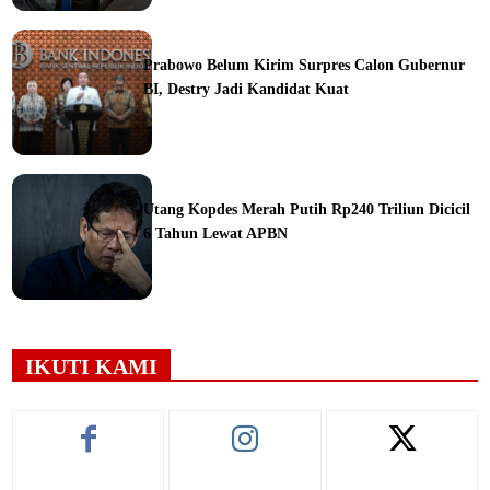
ine
Prabowo Belum Kirim Surpres Calon Gubernur
BI, Destry Jadi Kandidat Kuat
ine
Utang Kopdes Merah Putih Rp240 Triliun Dicicil
6 Tahun Lewat APBN
ine
IKUTI KAMI