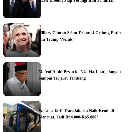
Israel Disebut Siap Perangi Iran Sendirian
ine
Hillary Clinton Sebut Dekorasi Gedung Putih
Era Trump ‘Norak’
Ma’ruf Amin Pesan ke NU: Hati-hati, Jangan
Sampai Terjerat Tambang
ine
Wacana Tarif TransJakarta Naik Kembali
Mencuat, Jadi Rp4.000-Rp5.000?