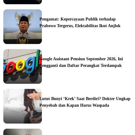
ine
Pengamat: Kepercayaan Publik terhadap
Prabowo Tergerus, Elektabilitas Ikut Anjlok
ine
Google Assistant Pensiun September 2026, Ini
Pengganti dan Daftar Perangkat Terdampak
ine
Lutut Bunyi ‘Krek’ Saat Berdiri? Dokter Ungkap
Penyebab dan Kapan Harus Waspada
ine